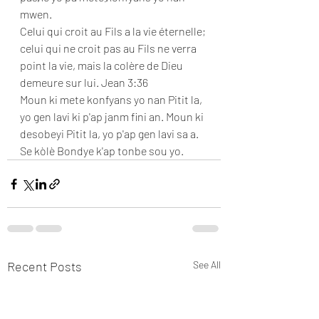
mwen.
Celui qui croit au Fils a la vie éternelle; 
celui qui ne croit pas au Fils ne verra 
point la vie, mais la colère de Dieu 
demeure sur lui. Jean 3:36
Moun ki mete konfyans yo nan Pitit la, 
yo gen lavi ki p'ap janm fini an. Moun ki 
desobeyi Pitit la, yo p'ap gen lavi sa a. 
Se kòlè Bondye k'ap tonbe sou yo.
Recent Posts
See All